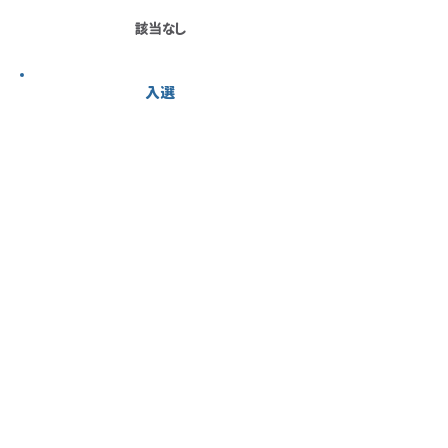
該当なし
入選
高架橋建造
人をつなぐ、暮らしを繋ぐ
指
山
田
内
丈
佳
二
子
川遊び
変わりゆく街
福
山
田
内
尚
崇
人
司