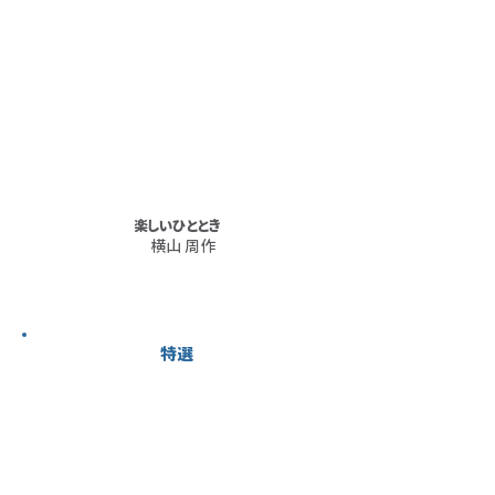
楽しいひととき
横山 周作
特選
未来を拓く
都会のオアシス
小
廣
和
野
泉
令