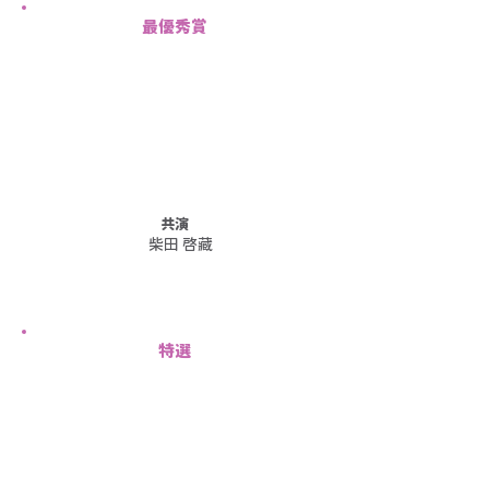
最優秀賞
共演
柴田 啓藏
特選
ちびっ子重機運転員
１００メートルの眺め
宮
宮
木
内
尚
亨