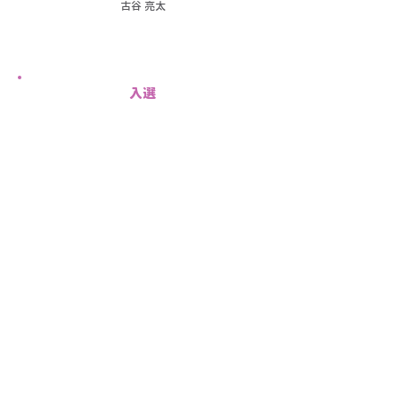
古谷 亮太
入選
夢の共演
茨城県が誇る新旧最高建築
太
市
田
毛
勇
悠
佑
葵
三が日の休息
額縁のように
小
高
山
橋
真
直
理
人